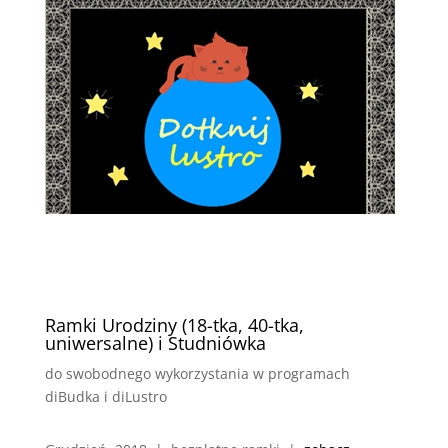
Ramki Urodziny (18-tka, 40-tka,
uniwersalne) i Studniówka
do swobodnego wykorzystania w programach
diBudka i diLustro