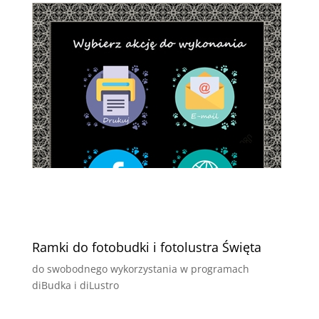
Ramki do fotobudki i fotolustra Święta
do swobodnego wykorzystania w programach
diBudka i diLustro